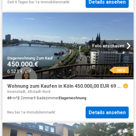
Details ansehen
Seit 4 Tagen
bei
1a-Immobilienmarkt
Foto anschauen
Etagenwohnung
·
Zum Kauf
450.000 €
NEU
6.521 €/m²
Wohnung zum Kaufen in Köln 450.000,00 EUR 69 m²
Innenstadt, Altstadt-Nord
69
m²
2
Zimmer
1
Badezimmer
Etagenwohnung
Details ansehen
Neu
bei
1a-Immobilienmarkt