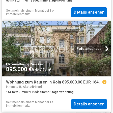
83
m²
3
Zimmer
1
Badezimmer
Etagenwohnung
Seit mehr als einem Monat
bei
1a-
Details ansehen
Immobilienmarkt
Foto anschauen
Etagenwohnung
·
Zum Kauf
895.000 €
5.457 €/m²
Wohnung zum Kaufen in Köln 895.000,00 EUR 164 m²
Innenstadt, Altstadt-Nord
164
m²
2
Zimmer
1
Badezimmer
Etagenwohnung
Seit mehr als einem Monat
bei
1a-
Details ansehen
Immobilienmarkt