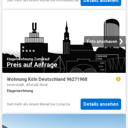
Details ansehen
Seit mehr als einem Monat
bei
Immobilien.de
Foto anschauen
Etagenwohnung
·
Zum Kauf
Preis auf Anfrage
Wohnung Köln Deutschland 96271968
Innenstadt, Altstadt-Nord
Etagenwohnung
Details ansehen
Seit mehr als einem Monat
bei
Listanza