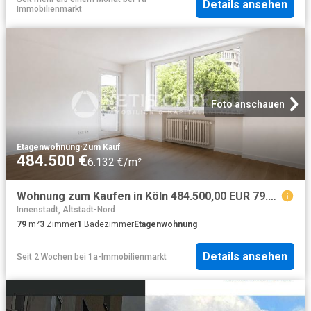
Details ansehen
Immobilienmarkt
Foto anschauen
Etagenwohnung
·
Zum Kauf
484.500 €
6.132 €/m²
Wohnung zum Kaufen in Köln 484.500,00 EUR 79.14 m²
Innenstadt, Altstadt-Nord
79
m²
3
Zimmer
1
Badezimmer
Etagenwohnung
Details ansehen
Seit 2 Wochen
bei
1a-Immobilienmarkt