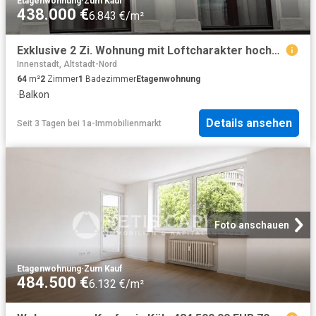
Etagenwohnung
·
Zum Kauf
438.000 €
6.843 €/m²
Exklusive 2 Zi. Wohnung mit Loftcharakter hochwertig ausgestattet
Innenstadt, Altstadt-Nord
64
m²
2
Zimmer
1
Badezimmer
Etagenwohnung
·
Balkon
Details ansehen
Seit 3 Tagen
bei
1a-Immobilienmarkt
Foto anschauen
Etagenwohnung
·
Zum Kauf
484.500 €
6.132 €/m²