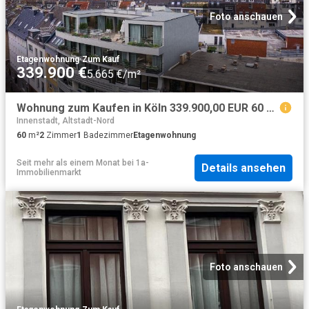
Foto anschauen
Etagenwohnung
·
Zum Kauf
339.900 €
5.665 €/m²
Wohnung zum Kaufen in Köln 339.900,00 EUR 60 m²
Innenstadt, Altstadt-Nord
60
m²
2
Zimmer
1
Badezimmer
Etagenwohnung
Seit mehr als einem Monat
bei
1a-
Details ansehen
Immobilienmarkt
Foto anschauen