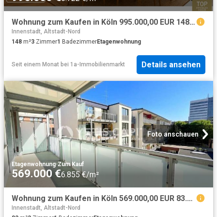
Wohnung zum Kaufen in Köln 995.000,00 EUR 148.1 m²
Innenstadt, Altstadt-Nord
148
m²
3
Zimmer
1
Badezimmer
Etagenwohnung
Details ansehen
Seit einem Monat
bei
1a-Immobilienmarkt
Foto anschauen
Etagenwohnung
·
Zum Kauf
569.000 €
6.855 €/m²
Wohnung zum Kaufen in Köln 569.000,00 EUR 83.04 m²
Innenstadt, Altstadt-Nord