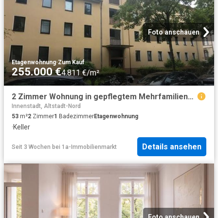
Foto anschauen
Etagenwohnung
·
Zum Kauf
255.000 €
4.811 €/m²
2 Zimmer Wohnung in gepflegtem Mehrfamilienhaus bezugsfrei
Innenstadt, Altstadt-Nord
53
m²
2
Zimmer
1
Badezimmer
Etagenwohnung
·
Keller
Details ansehen
Seit 3 Wochen
bei
1a-Immobilienmarkt
Foto anschauen