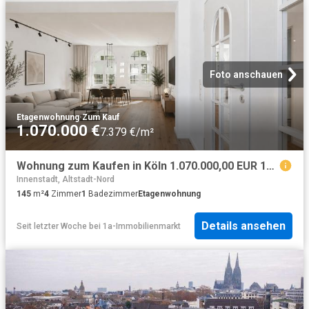
Foto anschauen
Etagenwohnung
·
Zum Kauf
1.070.000 €
7.379 €/m²
Wohnung zum Kaufen in Köln 1.070.000,00 EUR 145 m²
Innenstadt, Altstadt-Nord
145
m²
4
Zimmer
1
Badezimmer
Etagenwohnung
Details ansehen
Seit letzter Woche
bei
1a-Immobilienmarkt