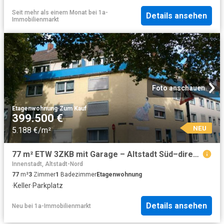
Seit mehr als einem Monat
bei
1a-
Details ansehen
Immobilienmarkt
Foto anschauen
Etagenwohnung
·
Zum Kauf
399.500 €
NEU
5.188 €/m²
77 m² ETW 3ZKB mit Garage – Altstadt Süd–direkt vom Eigentümer
Innenstadt, Altstadt-Nord
77
m²
3
Zimmer
1
Badezimmer
Etagenwohnung
·
Keller
·
Parkplatz
Details ansehen
Neu
bei
1a-Immobilienmarkt