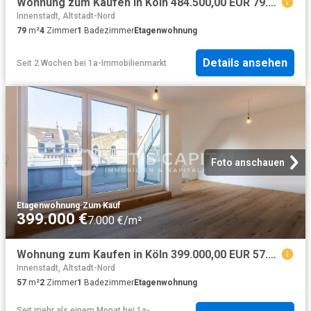
Wohnung zum Kaufen in Köln 484.500,00 EUR 79.14 m²
Innenstadt, Altstadt-Nord
79
m²
4
Zimmer
1
Badezimmer
Etagenwohnung
Details ansehen
Seit 2 Wochen
bei
1a-Immobilienmarkt
Foto anschauen
Etagenwohnung
·
Zum Kauf
399.000 €
7.000 €/m²
Wohnung zum Kaufen in Köln 399.000,00 EUR 57.75 m²
Innenstadt, Altstadt-Nord
57
m²
2
Zimmer
1
Badezimmer
Etagenwohnung
Seit mehr als einem Monat
bei
1a-