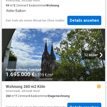
Innenstadt, Altstadt-Nord
59
m²
2
Zimmer
1
Badezimmer
Wohnung
·
Keller
·
Balkon
Details ansehen
Seit mehr als einem Monat
bei
Ohne-makler
12 bilder
Etagenwohnung
·
Zum Kauf
1.695.000 €
6.519 €/m²
Wohnung 260 m2 Köln
Innenstadt, Altstadt-Nord
260
m²
7
Zimmer
3
Badezimmer
Etagenwohnung