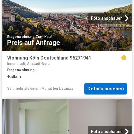
Foto anschauen
Etagenwohnung
·
Zum Kauf
Preis auf Anfrage
Wohnung Köln Deutschland 96271941
Innenstadt, Altstadt-Nord
Etagenwohnung
·
Balkon
Details ansehen
Seit mehr als einem Monat
bei
Listanza
Foto anschauen