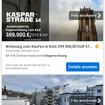
Foto anschauen
Etagenwohnung
·
Zum Kauf
399.900 €
7.015 €/m²
Wohnung zum Kaufen in Köln 399.900,00 EUR 57.71 m²
Innenstadt, Altstadt-Nord
57
m²
2
Zimmer
1
Badezimmer
Etagenwohnung
Seit mehr als einem Monat
bei
1a-
Details ansehen
Immobilienmarkt
Foto anschauen