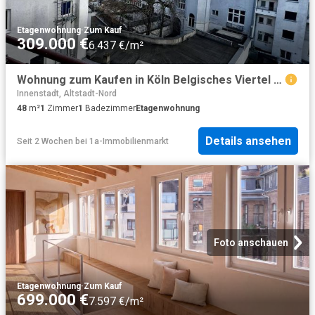
Etagenwohnung
·
Zum Kauf
309.000 €
6.437 €/m²
Wohnung zum Kaufen in Köln Belgisches Viertel 309.000,00 EUR 48 m²
Innenstadt, Altstadt-Nord
48
m²
1
Zimmer
1
Badezimmer
Etagenwohnung
Details ansehen
Seit 2 Wochen
bei
1a-Immobilienmarkt
Foto anschauen
Etagenwohnung
·
Zum Kauf
699.000 €
7.597 €/m²