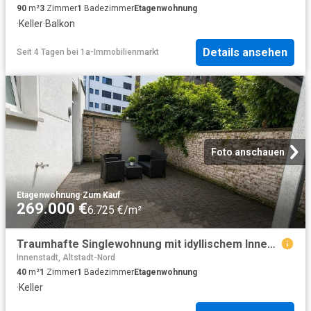
90
m²
3
Zimmer
1
Badezimmer
Etagenwohnung
·
Keller
·
Balkon
Details ansehen
Seit 4 Tagen
bei
1a-Immobilienmarkt
Foto anschauen
Etagenwohnung
·
Zum Kauf
269.000 €
6.725 €/m²
Traumhafte Singlewohnung mit idyllischem Innenhof im Zentrum
Innenstadt, Altstadt-Nord
40
m²
1
Zimmer
1
Badezimmer
Etagenwohnung
·
Keller