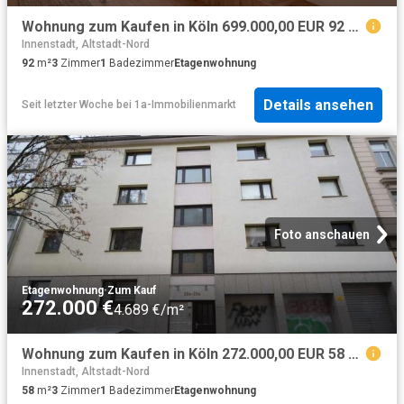
Wohnung zum Kaufen in Köln 699.000,00 EUR 92 m²
Innenstadt, Altstadt-Nord
92
m²
3
Zimmer
1
Badezimmer
Etagenwohnung
Details ansehen
Seit letzter Woche
bei
1a-Immobilienmarkt
Foto anschauen
Etagenwohnung
·
Zum Kauf
272.000 €
4.689 €/m²
Wohnung zum Kaufen in Köln 272.000,00 EUR 58 m²
Innenstadt, Altstadt-Nord
58
m²
3
Zimmer
1
Badezimmer
Etagenwohnung