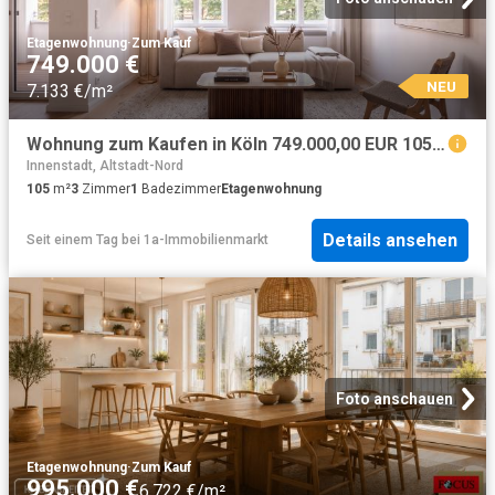
Etagenwohnung
·
Zum Kauf
749.000 €
NEU
7.133 €/m²
Wohnung zum Kaufen in Köln 749.000,00 EUR 105 m²
Innenstadt, Altstadt-Nord
105
m²
3
Zimmer
1
Badezimmer
Etagenwohnung
Details ansehen
Seit einem Tag
bei
1a-Immobilienmarkt
Foto anschauen
Etagenwohnung
·
Zum Kauf
995.000 €
6.722 €/m²