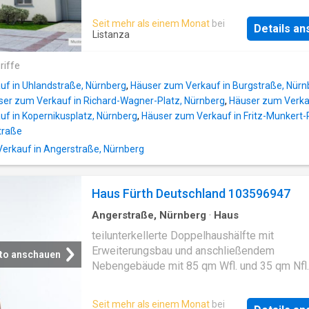
Badezimmer sind mit einer Dusche, Badewa
Umsiedlungshaus, mit Erweiterungsanbau (ca
Seit mehr als einem Monat
bei
Fenster ausgestattet und ergänzt durch ein
Details a
und Nebengebäude, keine Innenbesichtigung
Listanza
zusätzliches Gäste-WC. Die gehobene Ausst
sorgt für ein modernes Ambiente und maxim
riffe
Wohnkomfort. Die Doppelhaushälfte erstreck
über 2 Etagen und beeindruckt mit
f in Uhlandstraße, Nürnberg
,
Häuser zum Verkauf in Burgstraße, Nürn
energieeffizientem Bau. Dank einer Wärmep
ser zum Verkauf in Richard-Wagner-Platz, Nürnberg
,
Häuser zum Verkau
als Heizungsart entspricht das Haus dem
f in Kopernikusplatz, Nürnberg
,
Häuser zum Verkauf in Fritz-Munkert-
traße
rkauf in Angerstraße, Nürnberg
Haus Fürth Deutschland 103596947
Angerstraße, Nürnberg
·
Haus
teilunterkellerte Doppelhaushälfte mit
Erweiterungsbau und anschließendem
to anschauen
Nebengebäude mit 85 qm Wfl. und 35 qm Nfl.
Baujahr 1954 - das Dachgeschoss wurde im 
1994 ausgebaut - bestehend aus einer
Seit mehr als einem Monat
bei