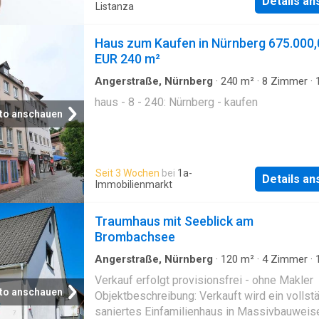
Details a
Teilunterkellerung, Erdgeschoss und ausgeb
Listanza
Dachgeschoss - Gas-Zentralheizung
Haus zum Kaufen in Nürnberg 675.000,
EUR 240 m²
Angerstraße, Nürnberg
·
240
m²
·
8
Zimmer
·
Badezimmer
·
Haus
haus - 8 - 240: Nürnberg - kaufen
to anschauen
Seit 3 Wochen
bei
1a-
Details a
Immobilienmarkt
Traumhaus mit Seeblick am
Brombachsee
Angerstraße, Nürnberg
·
120
m²
·
4
Zimmer
·
Badezimmer
·
Haus
·
Heizung
Verkauf erfolgt provisionsfrei - ohne Makler
to anschauen
Objektbeschreibung: Verkauft­ wird ein vollst
saniertes Einfamilienhaus in Massivbauweis