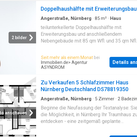
Doppelhaushälfte mit Erweiterungsbau
Angerstraße, Nürnberg
·
85
m²
·
Haus
teilunterkellerte Doppelhaushälfte mit
Erweiterungsbau und anschließendem
2 bilder
Nebengebäude mit 85 qm Wfl. und 35 qm Nfl.
Baujahr 1954 - das Dachgeschoss wurde im 
1994 ausgebaut - bestehend aus einer
Seit mehr als einem Monat
bei
Teilunterkellerung, Erdgeschoss und ausgeb
Details a
Immobilien.de
> Agentur
Dachgeschoss - Gas-Zentralheizung
ASYNDROM
Zu Verkaufen 5 Schlafzimmer Haus
Nürnberg Deutschland DS78819350
Angerstraße, Nürnberg
·
5
Zimmer
·
2
Badezi
Haus
Beginne die Neufassung der Textanalyse: Si
to anschauen
die Möglichkeit, in Nürnberg Ihr Traumhaus z
entdecken - eine zeitgemäß geplante
Doppelhaushälfte, die nach Ihren individuelle
Vorslungen und Bedürfnissen angefertigt wir