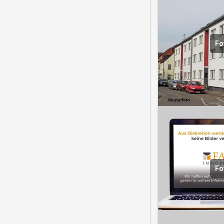
Fo
Fo