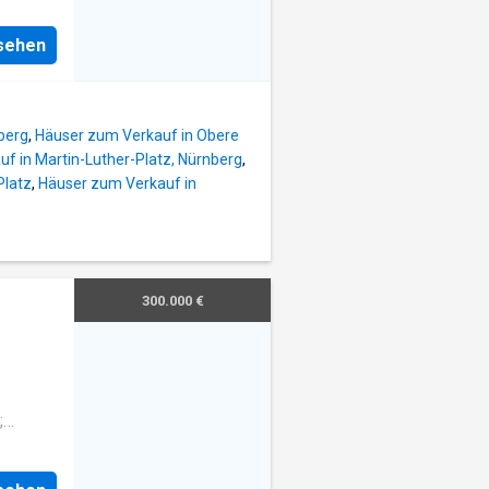
nne und
. 1997)
nsehen
attung
alen
t sich
berg
,
Häuser zum Verkauf in Obere
umpe
f in Martin-Luther-Platz, Nürnberg
,
Platz
,
Häuser zum Verkauf in
300.000 €
;
Jahre