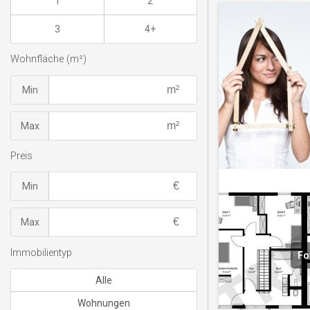
1
2
3
4+
Wohnfläche (m²)
Min
Max
Preis
Min
Max
Immobilientyp
Fo
Alle
Wohnungen