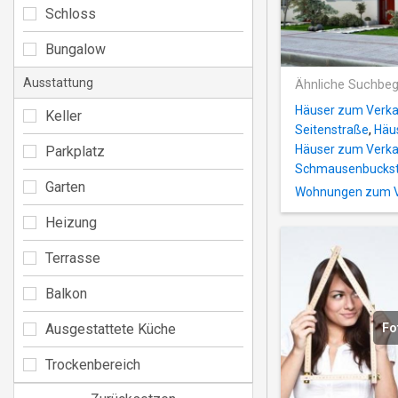
Schloss
Bungalow
Ausstattung
Ähnliche Suchbeg
Häuser zum Verkau
Keller
Seitenstraße
,
Häu
Häuser zum Verkau
Parkplatz
Schmausenbucks
Garten
Wohnungen zum Ve
Heizung
Terrasse
Balkon
Ausgestattete Küche
Fo
Trockenbereich