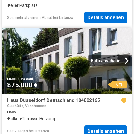
·
Keller
·
Parkplatz
Details ansehen
Seit mehr als einem Monat
bei
Listanza
Foto anschauen
Haus
·
Zum Kauf
875.000 €
NEU
Haus Düsseldorf Deutschland 104802165
Glashütte, Vennhausen
Haus
·
Balkon
·
Terrasse
·
Heizung
Details ansehen
Seit 2 Tagen
bei
Listanza