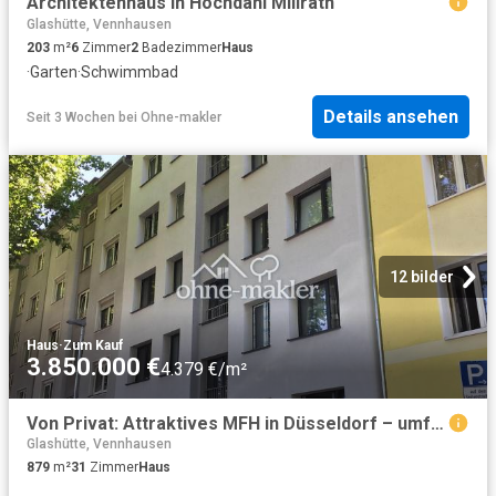
Architektenhaus in Hochdahl Millrath
Glashütte, Vennhausen
203
m²
6
Zimmer
2
Badezimmer
Haus
·
Garten
·
Schwimmbad
Details ansehen
Seit 3 Wochen
bei
Ohne-makler
12 bilder
Haus
·
Zum Kauf
3.850.000 €
4.379 €/m²
Von Privat: Attraktives MFH in Düsseldorf – umfassend modernisiert Effizienzhaus 70, 17 Einheiten
Glashütte, Vennhausen
879
m²
31
Zimmer
Haus