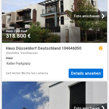
Foto anschauen
Haus
·
Zum Kauf
318.800 €
Haus Düsseldorf Deutschland 104646050
Glashütte, Vennhausen
Haus
·
Keller
·
Parkplatz
Details ansehen
Seit letzter Woche
bei
Listanza
Foto anschauen