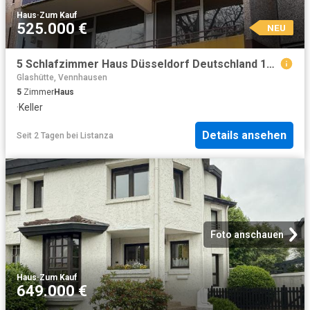
Haus
·
Zum Kauf
525.000 €
NEU
5 Schlafzimmer Haus Düsseldorf Deutschland 104801021
Glashütte, Vennhausen
5
Zimmer
Haus
·
Keller
Details ansehen
Seit 2 Tagen
bei
Listanza
Foto anschauen
Haus
·
Zum Kauf
649.000 €