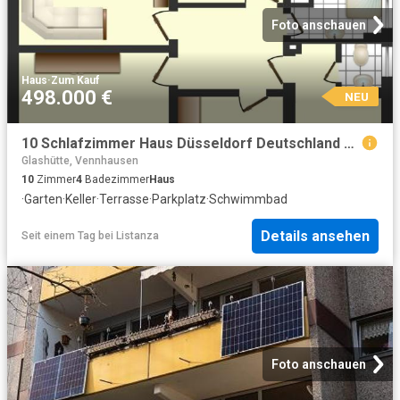
Foto anschauen
Haus
·
Zum Kauf
498.000 €
NEU
10 Schlafzimmer Haus Düsseldorf Deutschland 104826215
Glashütte, Vennhausen
10
Zimmer
4
Badezimmer
Haus
·
Garten
·
Keller
·
Terrasse
·
Parkplatz
·
Schwimmbad
Details ansehen
Seit einem Tag
bei
Listanza
Foto anschauen