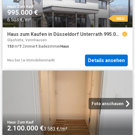
Haus
·
Zum Kauf
995.000 €
NEU
6.503 €/m²
Haus zum Kaufen in Düsseldorf Unterrath 995.000,00 EUR 153 m²
Glashütte, Vennhausen
153
m²
7
Zimmer
1
Badezimmer
Haus
Details ansehen
Neu
bei
1a-Immobilienmarkt
Foto anschauen
Haus
·
Zum Kauf
2.100.000 €
3.583 €/m²