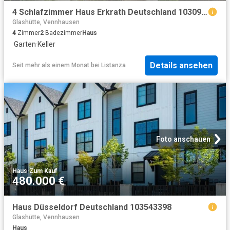
4 Schlafzimmer Haus Erkrath Deutschland 103092968
Glashütte, Vennhausen
4
Zimmer
2
Badezimmer
Haus
·
Garten
·
Keller
Details ansehen
Seit mehr als einem Monat
bei
Listanza
Foto anschauen
Haus
·
Zum Kauf
480.000 €
Haus Düsseldorf Deutschland 103543398
Glashütte, Vennhausen
Haus