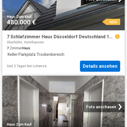
Haus
·
Zum Kauf
480.000 €
NEU
7 Schlafzimmer Haus Düsseldorf Deutschland 104800538
Glashütte, Vennhausen
7
Zimmer
Haus
·
Keller
·
Parkplatz
·
Trockenbereich
Details ansehen
Seit 2 Tagen
bei
Listanza
Foto anschauen
Haus
·
Zum Kauf