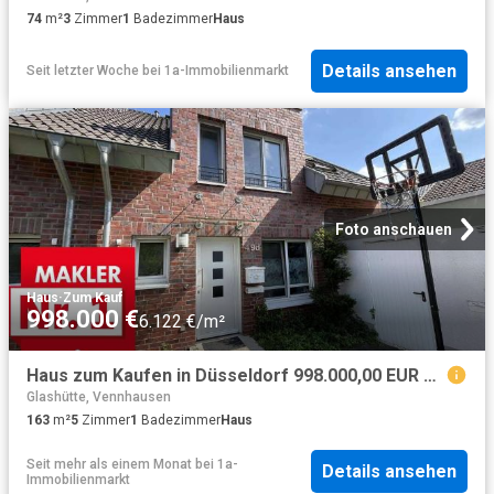
74
m²
3
Zimmer
1
Badezimmer
Haus
Details ansehen
Seit letzter Woche
bei
1a-Immobilienmarkt
Foto anschauen
Haus
·
Zum Kauf
998.000 €
6.122 €/m²
Haus zum Kaufen in Düsseldorf 998.000,00 EUR 163 m²
Glashütte, Vennhausen
163
m²
5
Zimmer
1
Badezimmer
Haus
Seit mehr als einem Monat
bei
1a-
Details ansehen
Immobilienmarkt