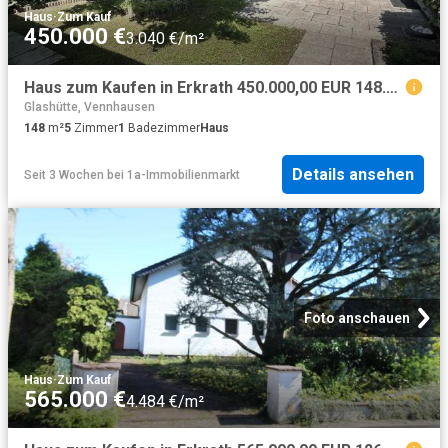
Haus
·
Zum Kauf
450.000 €
3.040 €/m²
Haus zum Kaufen in Erkrath 450.000,00 EUR 148.1 m²
Glashütte, Vennhausen
148
m²
5
Zimmer
1
Badezimmer
Haus
Details ansehen
Seit 3 Wochen
bei
1a-Immobilienmarkt
Foto anschauen
Haus
·
Zum Kauf
565.000 €
4.484 €/m²