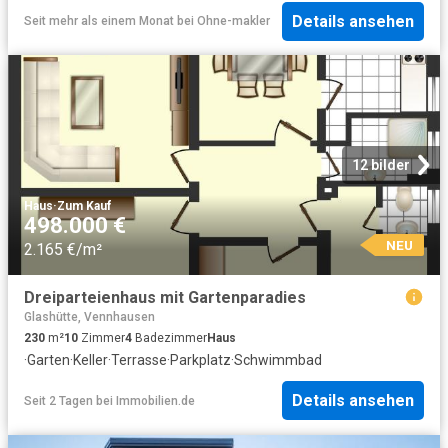
Details ansehen
Seit mehr als einem Monat
bei
Ohne-makler
12 bilder
Haus
·
Zum Kauf
498.000 €
NEU
2.165 €/m²
Dreiparteienhaus mit Gartenparadies
Glashütte, Vennhausen
230
m²
10
Zimmer
4
Badezimmer
Haus
·
Garten
·
Keller
·
Terrasse
·
Parkplatz
·
Schwimmbad
Details ansehen
Seit 2 Tagen
bei
Immobilien.de