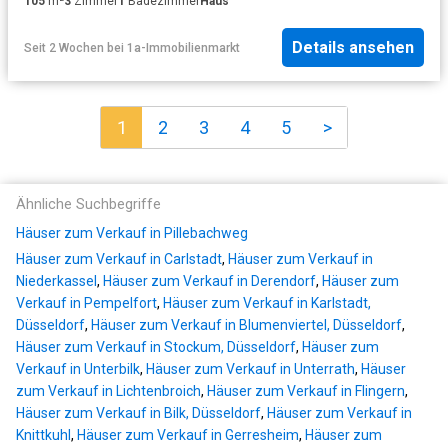
105
m²
3
Zimmer
1
Badezimmer
Haus
Details ansehen
Seit 2 Wochen
bei
1a-Immobilienmarkt
1
2
3
4
5
>
Ähnliche Suchbegriffe
Häuser zum Verkauf in Pillebachweg
Häuser zum Verkauf in Carlstadt
,
Häuser zum Verkauf in
Niederkassel
,
Häuser zum Verkauf in Derendorf
,
Häuser zum
Verkauf in Pempelfort
,
Häuser zum Verkauf in Karlstadt,
Düsseldorf
,
Häuser zum Verkauf in Blumenviertel, Düsseldorf
,
Häuser zum Verkauf in Stockum, Düsseldorf
,
Häuser zum
Verkauf in Unterbilk
,
Häuser zum Verkauf in Unterrath
,
Häuser
zum Verkauf in Lichtenbroich
,
Häuser zum Verkauf in Flingern
,
Häuser zum Verkauf in Bilk, Düsseldorf
,
Häuser zum Verkauf in
Knittkuhl
,
Häuser zum Verkauf in Gerresheim
,
Häuser zum