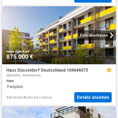
Foto anschauen
Haus
·
Zum Kauf
875.000 €
Haus Düsseldorf Deutschland 104646073
Glashütte, Vennhausen
Haus
·
Parkplatz
Details ansehen
Seit letzter Woche
bei
Listanza