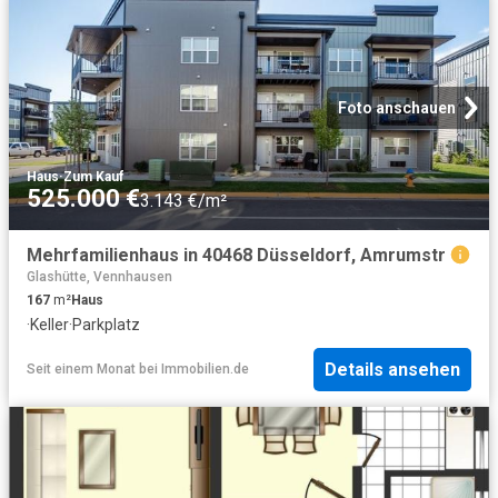
Foto anschauen
Haus
·
Zum Kauf
525.000 €
3.143 €/m²
Mehrfamilienhaus in 40468 Düsseldorf, Amrumstr
Glashütte, Vennhausen
167
m²
Haus
·
Keller
·
Parkplatz
Details ansehen
Seit einem Monat
bei
Immobilien.de