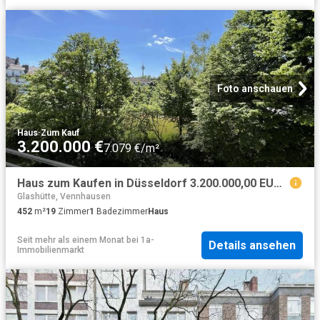
Foto anschauen
Haus
·
Zum Kauf
3.200.000 €
7.079 €/m²
Haus zum Kaufen in Düsseldorf 3.200.000,00 EUR 452 m²
Glashütte, Vennhausen
452
m²
19
Zimmer
1
Badezimmer
Haus
Seit mehr als einem Monat
bei
1a-
Details ansehen
Immobilienmarkt