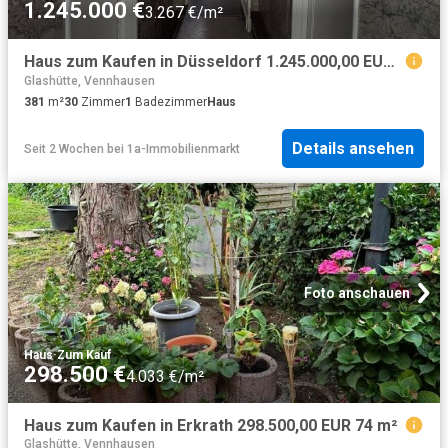
1.245.000 €
3.267 €/m²
Haus zum Kaufen in Düsseldorf 1.245.000,00 EUR 381 m²
Glashütte, Vennhausen
381
m²
30
Zimmer
1
Badezimmer
Haus
Details ansehen
Seit 2 Wochen
bei
1a-Immobilienmarkt
Foto anschauen
Haus
·
Zum Kauf
298.500 €
4.033 €/m²
Haus zum Kaufen in Erkrath 298.500,00 EUR 74 m²
Glashütte, Vennhausen