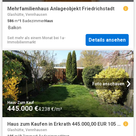
Mehrfamilienhaus Anlageobjekt Friedrichstadt
Glashütte, Vennhausen
586
m²
1
Badezimmer
Haus
·
Balkon
Seit mehr als einem Monat
bei
1a-
Details ansehen
Immobilienmarkt
Foto anschauen
Haus
·
Zum Kauf
445.000 €
4.238 €/m²
Haus zum Kaufen in Erkrath 445.000,00 EUR 105 m²
Glashütte, Vennhausen