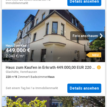
Details ansehen
Immobilienmarkt
Foto anschauen
Haus
·
Zum Kauf
449.000 €
NEU
2.040 €/m²
Haus zum Kaufen in Erkrath 449.000,00 EUR 220 m²
Glashütte, Vennhausen
220
m²
8
Zimmer
1
Badezimmer
Haus
Details ansehen
Seit einem Tag
bei
1a-Immobilienmarkt