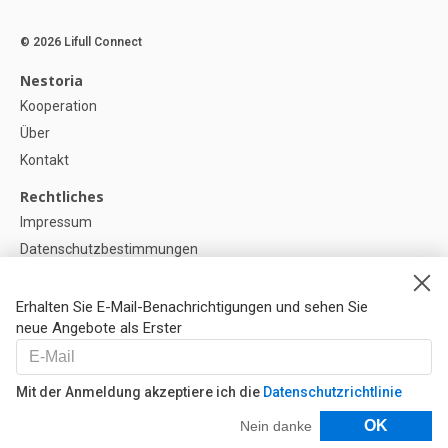
© 2026 Lifull Connect
Nestoria
Kooperation
Über
Kontakt
Rechtliches
Impressum
Datenschutzbestimmungen
Politik zur Verwendung von Cookies
Cookie-Einstellunge
Erhalten Sie E-Mail-Benachrichtigungen und sehen Sie
neue Angebote als Erster
Hilfe
FAQ
Mit der Anmeldung akzeptiere ich die
Datenschutzrichtlinie
Unsere Partner
Filter
OK
Nein danke