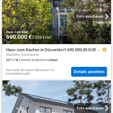
Foto anschauen
Haus
·
Zum Kauf
690.000 €
3.039 €/m²
Haus zum Kaufen in Düsseldorf 690.000,00 EUR 227 m²
Glashütte, Vennhausen
227
m²
8
Zimmer
1
Badezimmer
Haus
Seit mehr als einem Monat
bei
1a-
Details ansehen
Immobilienmarkt
Foto anschauen