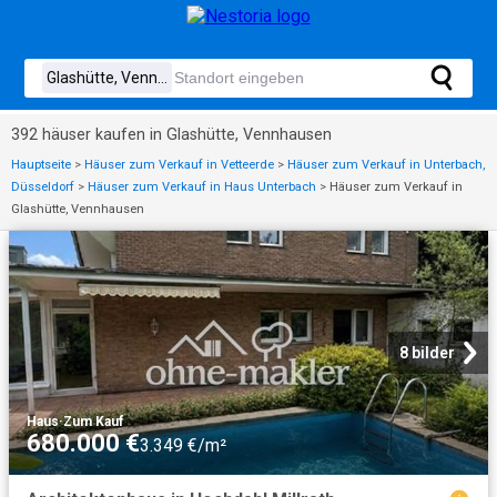
392 häuser kaufen in Glashütte, Vennhausen
Hauptseite
>
Häuser zum Verkauf in Vetteerde
>
Häuser zum Verkauf in Unterbach,
Düsseldorf
>
Häuser zum Verkauf in Haus Unterbach
>
Häuser zum Verkauf in
Glashütte, Vennhausen
8 bilder
Haus
·
Zum Kauf
680.000 €
3.349 €/m²