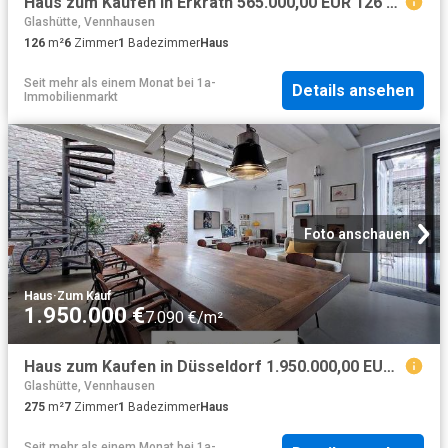
Haus zum Kaufen in Erkrath 565.000,00 EUR 126 m²
Glashütte, Vennhausen
126
m²
6
Zimmer
1
Badezimmer
Haus
Seit mehr als einem Monat
bei
1a-
Details ansehen
Immobilienmarkt
Foto anschauen
Haus
·
Zum Kauf
1.950.000 €
7.090 €/m²
Haus zum Kaufen in Düsseldorf 1.950.000,00 EUR 275 m²
Glashütte, Vennhausen
275
m²
7
Zimmer
1
Badezimmer
Haus
Seit mehr als einem Monat
bei
1a-