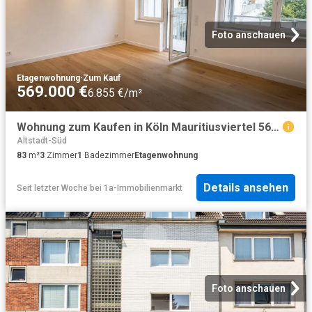
Foto anschauen
Etagenwohnung
·
Zum Kauf
569.000 €
6.855 €/m²
Wohnung zum Kaufen in Köln Mauritiusviertel 569.000,00 EUR 83 m²
Altstadt-Süd
83
m²
3
Zimmer
1
Badezimmer
Etagenwohnung
Details ansehen
Seit letzter Woche
bei
1a-Immobilienmarkt
Foto anschauen