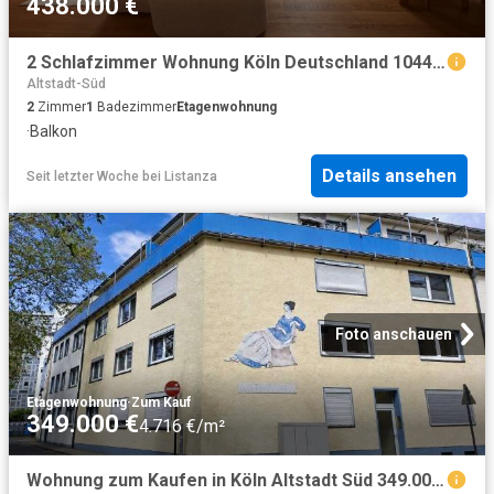
438.000 €
2 Schlafzimmer Wohnung Köln Deutschland 104473223
Altstadt-Süd
2
Zimmer
1
Badezimmer
Etagenwohnung
·
Balkon
Details ansehen
Seit letzter Woche
bei
Listanza
Foto anschauen
Etagenwohnung
·
Zum Kauf
349.000 €
4.716 €/m²
Wohnung zum Kaufen in Köln Altstadt Süd 349.000,00 EUR 74 m²