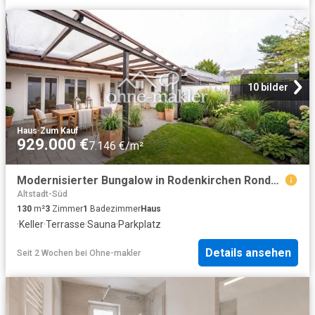
10 bilder
Haus
·
Zum Kauf
929.000 €
7.146 €/m²
Modernisierter Bungalow in Rodenkirchen Rondorf
Altstadt-Süd
130
m²
3
Zimmer
1
Badezimmer
Haus
·
Keller
·
Terrasse
·
Sauna
·
Parkplatz
Details ansehen
Seit 2 Wochen
bei
Ohne-makler