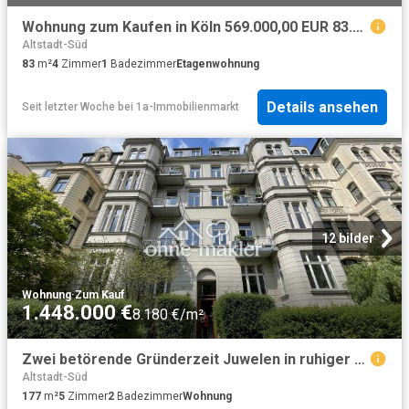
Wohnung zum Kaufen in Köln 569.000,00 EUR 83.03 m²
Altstadt-Süd
83
m²
4
Zimmer
1
Badezimmer
Etagenwohnung
Details ansehen
Seit letzter Woche
bei
1a-Immobilienmarkt
12 bilder
Wohnung
·
Zum Kauf
1.448.000 €
8.180 €/m²
Zwei betörende Gründerzeit Juwelen in ruhiger City Bestlage
Altstadt-Süd
177
m²
5
Zimmer
2
Badezimmer
Wohnung