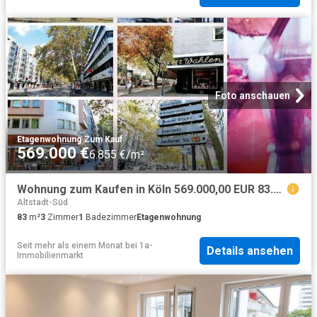
Foto anschauen
Etagenwohnung
·
Zum Kauf
569.000 €
6.855 €/m²
Wohnung zum Kaufen in Köln 569.000,00 EUR 83.03 m²
Altstadt-Süd
83
m²
3
Zimmer
1
Badezimmer
Etagenwohnung
Seit mehr als einem Monat
bei
1a-
Details ansehen
Immobilienmarkt