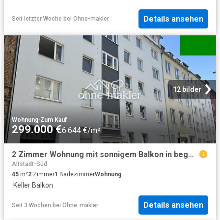
Details ansehen
Seit letzter Woche
bei
Ohne-makler
12 bilder
Wohnung
·
Zum Kauf
299.000 €
6.644 €/m²
2 Zimmer Wohnung mit sonnigem Balkon in begehrter Lage
Altstadt-Süd
45
m²
2
Zimmer
1
Badezimmer
Wohnung
·
Keller
·
Balkon
Details ansehen
Seit 3 Wochen
bei
Ohne-makler