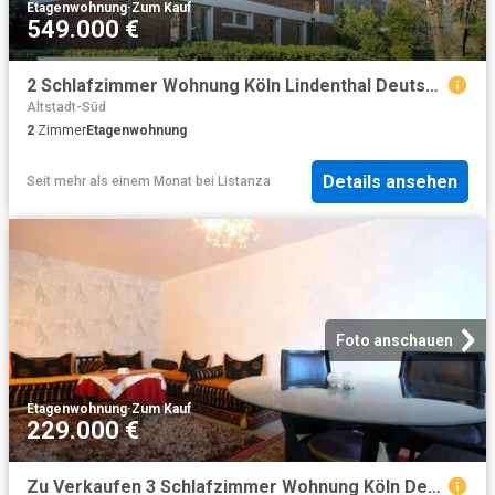
Etagenwohnung
·
Zum Kauf
549.000 €
2 Schlafzimmer Wohnung Köln Lindenthal Deutschland 98827748
Altstadt-Süd
2
Zimmer
Etagenwohnung
Details ansehen
Seit mehr als einem Monat
bei
Listanza
Foto anschauen
Etagenwohnung
·
Zum Kauf
229.000 €
Zu Verkaufen 3 Schlafzimmer Wohnung Köln Deutschland DS82224115