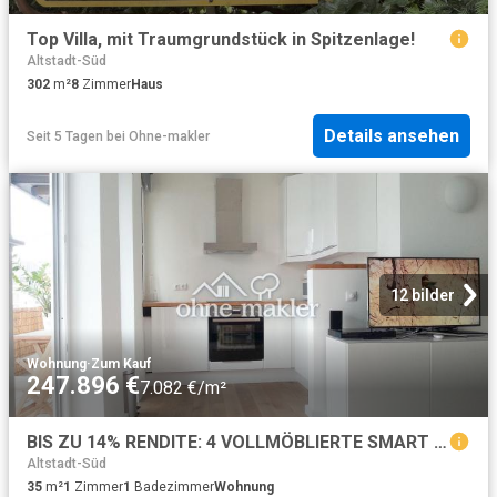
Top Villa, mit Traumgrundstück in Spitzenlage!
Altstadt-Süd
302
m²
8
Zimmer
Haus
Details ansehen
Seit 5 Tagen
bei
Ohne-makler
12 bilder
Wohnung
·
Zum Kauf
247.896 €
7.082 €/m²
BIS ZU 14% RENDITE: 4 VOLLMÖBLIERTE SMART HOMES IN CITY BESTLAGE
Altstadt-Süd
35
m²
1
Zimmer
1
Badezimmer
Wohnung