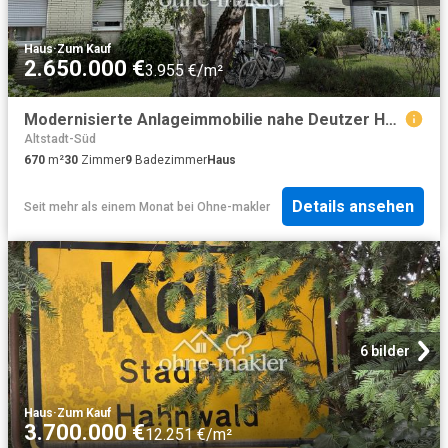
Haus
·
Zum Kauf
2.650.000 €
3.955 €/m²
Modernisierte Anlageimmobilie nahe Deutzer Hafen mit langfristigem Entwicklungspotential
Altstadt-Süd
670
m²
30
Zimmer
9
Badezimmer
Haus
Details ansehen
Seit mehr als einem Monat
bei
Ohne-makler
6 bilder
Haus
·
Zum Kauf
3.700.000 €
12.251 €/m²