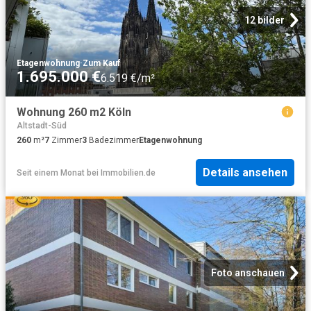
12 bilder
Etagenwohnung
·
Zum Kauf
1.695.000 €
6.519 €/m²
Wohnung 260 m2 Köln
Altstadt-Süd
260
m²
7
Zimmer
3
Badezimmer
Etagenwohnung
Details ansehen
Seit einem Monat
bei
Immobilien.de
Foto anschauen