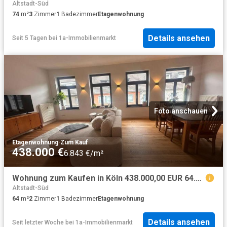
Altstadt-Süd
74
m²
3
Zimmer
1
Badezimmer
Etagenwohnung
Details ansehen
Seit 5 Tagen
bei
1a-Immobilienmarkt
Foto anschauen
Etagenwohnung
·
Zum Kauf
438.000 €
6.843 €/m²
Wohnung zum Kaufen in Köln 438.000,00 EUR 64.6 m²
Altstadt-Süd
64
m²
2
Zimmer
1
Badezimmer
Etagenwohnung
Details ansehen
Seit letzter Woche
bei
1a-Immobilienmarkt