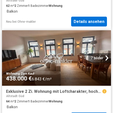
Altstadt-Süd
62
m²
2
Zimmer
1
Badezimmer
Wohnung
·
Balkon
Details ansehen
Neu
bei
Ohne-makler
7 bilder
Wohnung
·
Zum Kauf
438.000 €
6.843 €/m²
Exklusive 2 Zi. Wohnung mit Loftcharakter, hochwertig ausgestattet – Top Lage Kölner Altstadt
Altstadt-Süd
64
m²
2
Zimmer
1
Badezimmer
Wohnung
·
Balkon