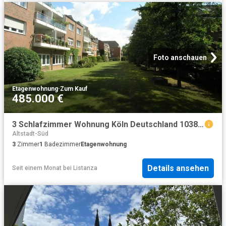
Foto anschauen
Etagenwohnung
·
Zum Kauf
485.000 €
3 Schlafzimmer Wohnung Köln Deutschland 103842466
Altstadt-Süd
3
Zimmer
1
Badezimmer
Etagenwohnung
Details ansehen
Seit einem Monat
bei
Listanza