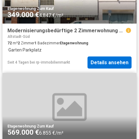
Etagenwohnung
·
Zum Kauf
349.000 €
4.847 €/m²
Modernisierungsbedürftige 2 Zimmerwohnung mit Garage und alleiniger Gartennutzung in Innenstadtlage!
Altstadt-Süd
72
m²
2
Zimmer
1
Badezimmer
Etagenwohnung
·
Garten
·
Parkplatz
Details ansehen
Seit 4 Tagen
bei
rp-immobilienmarkt
Etagenwohnung
·
Zum Kauf
569.000 €
6.855 €/m²