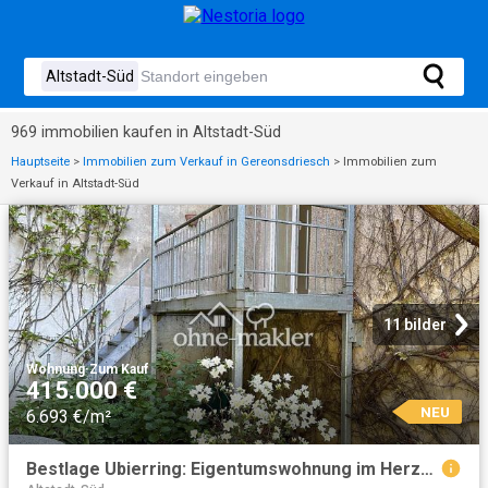
969 immobilien kaufen in Altstadt-Süd
Hauptseite
>
Immobilien zum Verkauf in Gereonsdriesch
>
Immobilien zum
Verkauf in Altstadt-Süd
11 bilder
Wohnung
·
Zum Kauf
415.000 €
NEU
6.693 €/m²
Bestlage Ubierring: Eigentumswohnung im Herzen der Südstadt