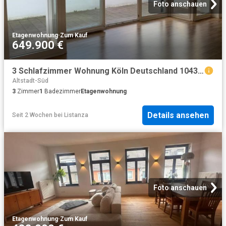
Foto anschauen
Etagenwohnung
·
Zum Kauf
649.900 €
3 Schlafzimmer Wohnung Köln Deutschland 104371480
Altstadt-Süd
3
Zimmer
1
Badezimmer
Etagenwohnung
Details ansehen
Seit 2 Wochen
bei
Listanza
Foto anschauen
Etagenwohnung
·
Zum Kauf