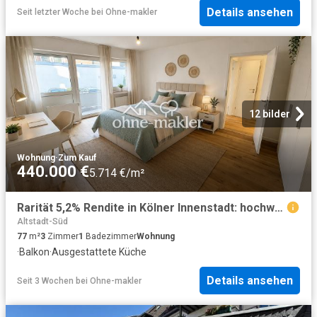
Details ansehen
Seit letzter Woche
bei
Ohne-makler
12 bilder
Wohnung
·
Zum Kauf
440.000 €
5.714 €/m²
Rarität 5,2% Rendite in Kölner Innenstadt: hochwertig sanierte Kapitalanlage mit Mietgarantie
Altstadt-Süd
77
m²
3
Zimmer
1
Badezimmer
Wohnung
·
Balkon
·
Ausgestattete Küche
Details ansehen
Seit 3 Wochen
bei
Ohne-makler