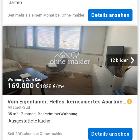
·
Garten
Details ansehen
Seit mehr als einem Monat
bei
Ohne-makler
12 bilder
Wohnung
·
Zum Kauf
169.000 €
4.828 €/m²
Vom Eigentümer: Helles, kernsaniertes Apartment in Neuehrenfeld
Altstadt-Süd
35
m²
1
Zimmer
1
Badezimmer
Wohnung
·
Ausgestattete Küche
Details ansehen
Seit 2 Wochen
bei
Ohne-makler