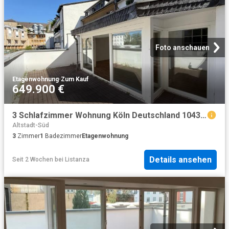
Foto anschauen
Etagenwohnung
·
Zum Kauf
649.900 €
3 Schlafzimmer Wohnung Köln Deutschland 104371478
Altstadt-Süd
3
Zimmer
1
Badezimmer
Etagenwohnung
Details ansehen
Seit 2 Wochen
bei
Listanza