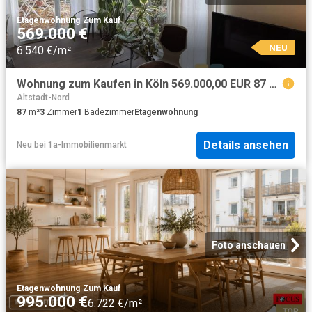
Etagenwohnung
·
Zum Kauf
569.000 €
NEU
6.540 €/m²
Wohnung zum Kaufen in Köln 569.000,00 EUR 87 m²
Altstadt-Nord
87
m²
3
Zimmer
1
Badezimmer
Etagenwohnung
Details ansehen
Neu
bei
1a-Immobilienmarkt
Foto anschauen
Etagenwohnung
·
Zum Kauf
995.000 €
6.722 €/m²