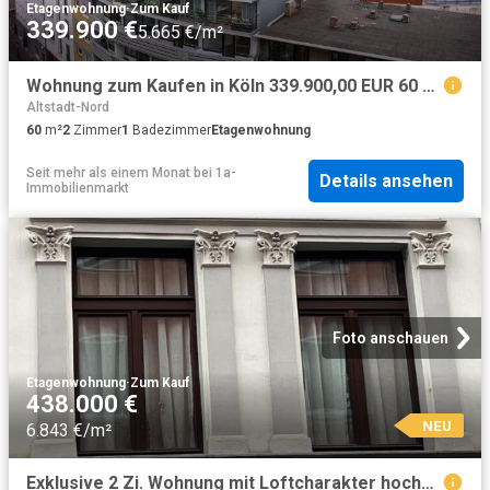
Etagenwohnung
·
Zum Kauf
339.900 €
5.665 €/m²
Wohnung zum Kaufen in Köln 339.900,00 EUR 60 m²
Altstadt-Nord
60
m²
2
Zimmer
1
Badezimmer
Etagenwohnung
Seit mehr als einem Monat
bei
1a-
Details ansehen
Immobilienmarkt
Foto anschauen
Etagenwohnung
·
Zum Kauf
438.000 €
NEU
6.843 €/m²
Exklusive 2 Zi. Wohnung mit Loftcharakter hochwertig ausgestattet