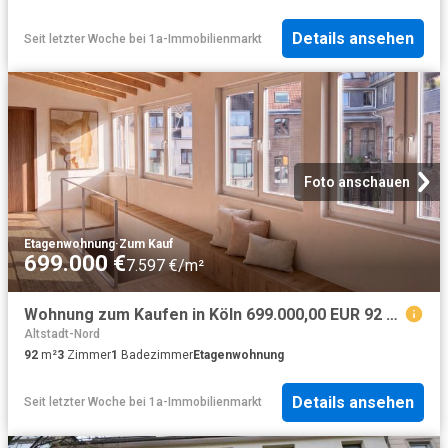
Details ansehen
Seit letzter Woche
bei
1a-Immobilienmarkt
Foto anschauen
Etagenwohnung
·
Zum Kauf
699.000 €
7.597 €/m²
Wohnung zum Kaufen in Köln 699.000,00 EUR 92 m²
Altstadt-Nord
92
m²
3
Zimmer
1
Badezimmer
Etagenwohnung
Details ansehen
Seit letzter Woche
bei
1a-Immobilienmarkt