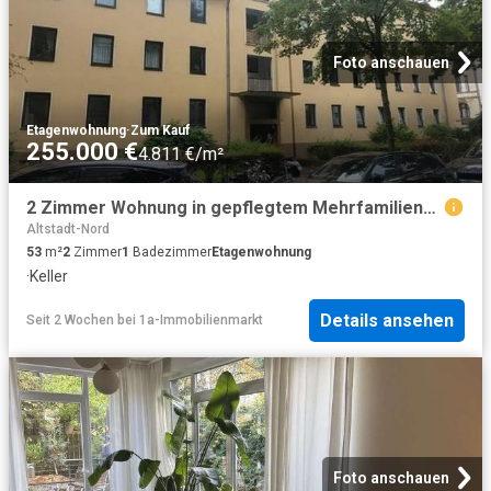
Foto anschauen
Etagenwohnung
·
Zum Kauf
255.000 €
4.811 €/m²
2 Zimmer Wohnung in gepflegtem Mehrfamilienhaus bezugsfrei
Altstadt-Nord
53
m²
2
Zimmer
1
Badezimmer
Etagenwohnung
·
Keller
Details ansehen
Seit 2 Wochen
bei
1a-Immobilienmarkt
Foto anschauen