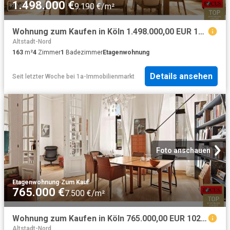
1.498.000 €
9.190 €/m²
Wohnung zum Kaufen in Köln 1.498.000,00 EUR 163 m²
Altstadt-Nord
163
m²
4
Zimmer
1
Badezimmer
Etagenwohnung
Details ansehen
Seit letzter Woche
bei
1a-Immobilienmarkt
Foto anschauen
Etagenwohnung
·
Zum Kauf
765.000 €
7.500 €/m²
Wohnung zum Kaufen in Köln 765.000,00 EUR 102.92 m²
Altstadt-Nord