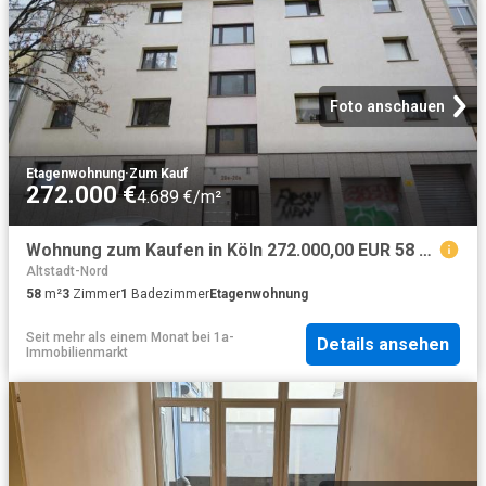
Foto anschauen
Etagenwohnung
·
Zum Kauf
272.000 €
4.689 €/m²
Wohnung zum Kaufen in Köln 272.000,00 EUR 58 m²
Altstadt-Nord
58
m²
3
Zimmer
1
Badezimmer
Etagenwohnung
Seit mehr als einem Monat
bei
1a-
Details ansehen
Immobilienmarkt