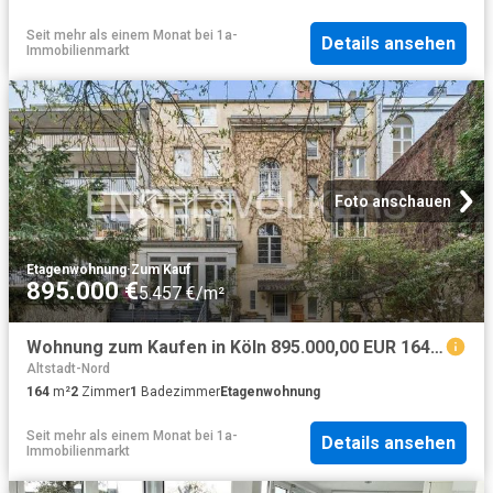
Seit mehr als einem Monat
bei
1a-
Details ansehen
Immobilienmarkt
Foto anschauen
Etagenwohnung
·
Zum Kauf
895.000 €
5.457 €/m²
Wohnung zum Kaufen in Köln 895.000,00 EUR 164 m²
Altstadt-Nord
164
m²
2
Zimmer
1
Badezimmer
Etagenwohnung
Seit mehr als einem Monat
bei
1a-
Details ansehen
Immobilienmarkt