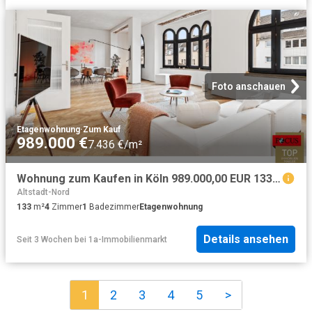
Foto anschauen
Etagenwohnung
·
Zum Kauf
989.000 €
7.436 €/m²
Wohnung zum Kaufen in Köln 989.000,00 EUR 133.5 m²
Altstadt-Nord
133
m²
4
Zimmer
1
Badezimmer
Etagenwohnung
Details ansehen
Seit 3 Wochen
bei
1a-Immobilienmarkt
1
2
3
4
5
>