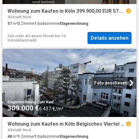
Wohnung zum Kaufen in Köln 399.900,00 EUR 57.71 m²
Altstadt-Nord
57
m²
2
Zimmer
1
Badezimmer
Etagenwohnung
Seit mehr als einem Monat
bei
1a-
Details ansehen
Immobilienmarkt
Foto anschauen
Etagenwohnung
·
Zum Kauf
309.000 €
6.437 €/m²
Wohnung zum Kaufen in Köln Belgisches Viertel 309.000,00 EUR 48 m²
Altstadt-Nord
48
m²
1
Zimmer
1
Badezimmer
Etagenwohnung