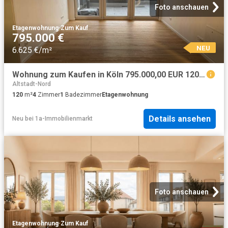
Foto anschauen
Etagenwohnung
·
Zum Kauf
795.000 €
NEU
6.625 €/m²
Wohnung zum Kaufen in Köln 795.000,00 EUR 120 m²
Altstadt-Nord
120
m²
4
Zimmer
1
Badezimmer
Etagenwohnung
Details ansehen
Neu
bei
1a-Immobilienmarkt
Foto anschauen
Etagenwohnung
·
Zum Kauf