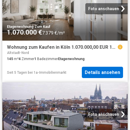
Foto anschauen
Etagenwohnung
·
Zum Kauf
1.070.000 €
7.379 €/m²
Wohnung zum Kaufen in Köln 1.070.000,00 EUR 145 m²
Altstadt-Nord
145
m²
4
Zimmer
1
Badezimmer
Etagenwohnung
Details ansehen
Seit 5 Tagen
bei
1a-Immobilienmarkt
Foto anschauen