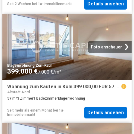
Details ansehen
Seit 2 Wochen
bei
1a-Immobilienmarkt
Foto anschauen
Etagenwohnung
·
Zum Kauf
399.000 €
7.000 €/m²
Wohnung zum Kaufen in Köln 399.000,00 EUR 57.75 m²
Altstadt-Nord
57
m²
3
Zimmer
1
Badezimmer
Etagenwohnung
Seit mehr als einem Monat
bei
1a-
Details ansehen
Immobilienmarkt