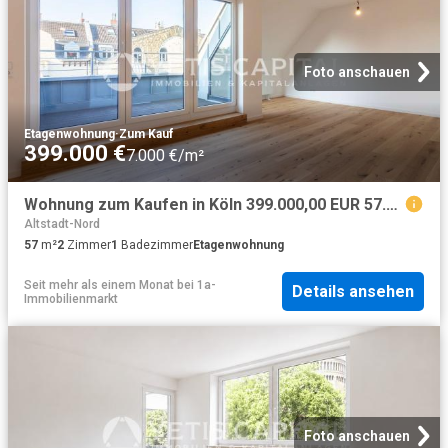
Foto anschauen
Etagenwohnung
·
Zum Kauf
399.000 €
7.000 €/m²
Wohnung zum Kaufen in Köln 399.000,00 EUR 57.75 m²
Altstadt-Nord
57
m²
2
Zimmer
1
Badezimmer
Etagenwohnung
Seit mehr als einem Monat
bei
1a-
Details ansehen
Immobilienmarkt
Foto anschauen