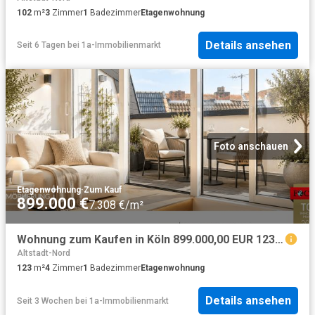
102
m²
3
Zimmer
1
Badezimmer
Etagenwohnung
Details ansehen
Seit 6 Tagen
bei
1a-Immobilienmarkt
Foto anschauen
Etagenwohnung
·
Zum Kauf
899.000 €
7.308 €/m²
Wohnung zum Kaufen in Köln 899.000,00 EUR 123.7 m²
Altstadt-Nord
123
m²
4
Zimmer
1
Badezimmer
Etagenwohnung
Details ansehen
Seit 3 Wochen
bei
1a-Immobilienmarkt