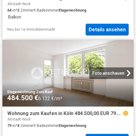
Altstadt-Nord
64
m²
2
Zimmer
1
Badezimmer
Etagenwohnung
·
Balkon
Details ansehen
Neu
bei
1a-Immobilienmarkt
Foto anschauen
Etagenwohnung
·
Zum Kauf
484.500 €
6.132 €/m²
Wohnung zum Kaufen in Köln 484.500,00 EUR 79.14 m²
Altstadt-Nord
79
m²
4
Zimmer
1
Badezimmer
Etagenwohnung