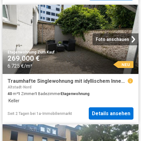
Foto anschauen
Etagenwohnung
·
Zum Kauf
269.000 €
NEU
6.725 €/m²
Traumhafte Singlewohnung mit idyllischem Innenhof im Zentrum
Altstadt-Nord
40
m²
1
Zimmer
1
Badezimmer
Etagenwohnung
·
Keller
Details ansehen
Seit 2 Tagen
bei
1a-Immobilienmarkt