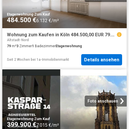
Etagenwohnung
·
Zum Kauf
484.500 €
6.132 €/m²
Wohnung zum Kaufen in Köln 484.500,00 EUR 79.14 m²
Altstadt-Nord
79
m²
3
Zimmer
1
Badezimmer
Etagenwohnung
Details ansehen
Seit 2 Wochen
bei
1a-Immobilienmarkt
Foto anschauen
Etagenwohnung
·
Zum Kauf
399.900 €
7.015 €/m²