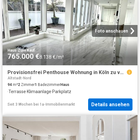
Foto anschauen
Haus
·
Zum Kauf
765.000 €
8.138 €/m²
Provisionsfrei Penthouse Wohnung in Köln zu verkaufen
Altstadt-Nord
94
m²
2
Zimmer
1
Badezimmer
Haus
·
Terrasse
·
Klimaanlage
·
Parkplatz
Details ansehen
Seit 3 Wochen
bei
1a-Immobilienmarkt