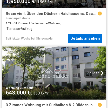
1.950.000 €
11.963 €/m²
Reserviert Über den Dächern Haidhausens: Dachgeschosswohnung mit Galerie, Loft & Dachterrasse
Brennerpaßstraße
163
m²
4
Zimmer
1
Badezimmer
Wohnung
·
Terrasse
·
Aufzug
Details ansehen
Seit letzter Woche
bei
Ohne-makler
7 bilder
Wohnung
·
Zum Kauf
643.000 €
8.350 €/m²
3 Zimmer Wohnung mit Südbalkon & 2 Bädern in ruhiger Innenhoflage Sendling Westpark