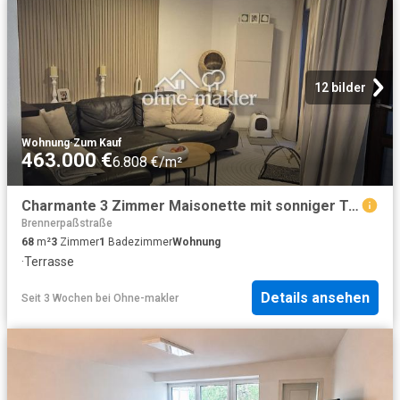
12 bilder
Wohnung
·
Zum Kauf
463.000 €
6.808 €/m²
Charmante 3 Zimmer Maisonette mit sonniger Terrasse – provisionsfrei in Ramersdorf Perlach
Brennerpaßstraße
68
m²
3
Zimmer
1
Badezimmer
Wohnung
·
Terrasse
Details ansehen
Seit 3 Wochen
bei
Ohne-makler