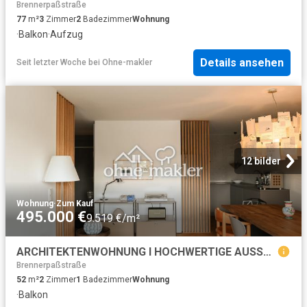
Brennerpaßstraße
77
m²
3
Zimmer
2
Badezimmer
Wohnung
·
Balkon
·
Aufzug
Details ansehen
Seit letzter Woche
bei
Ohne-makler
12 bilder
Wohnung
·
Zum Kauf
495.000 €
9.519 €/m²
ARCHITEKTENWOHNUNG I HOCHWERTIGE AUSSTATTUNG I PROVISIONSFREI
Brennerpaßstraße
52
m²
2
Zimmer
1
Badezimmer
Wohnung
·
Balkon