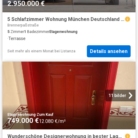
2.950.000 €
5 Schlafzimmer Wohnung München Deutschland 101193385
Brennerpaßstraße
5
Zimmer
1
Badezimmer
Etagenwohnung
·
Terrasse
Details ansehen
Seit mehr als einem Monat
bei
Listanza
11 bilder
Etagenwohnung
·
Zum Kauf
749.000 €
12.080 €/m²
Wunderschöne Designerwohnung in bester Lage mit vielen Besonderheiten