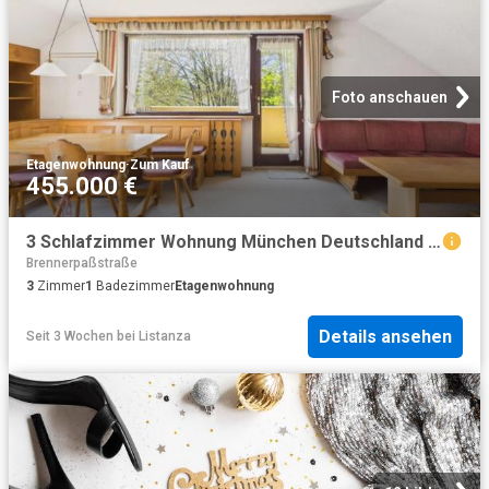
Foto anschauen
Etagenwohnung
·
Zum Kauf
455.000 €
3 Schlafzimmer Wohnung München Deutschland 104226178
Brennerpaßstraße
3
Zimmer
1
Badezimmer
Etagenwohnung
Details ansehen
Seit 3 Wochen
bei
Listanza