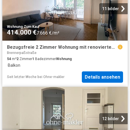
11 bilder
Wohnung
·
Zum Kauf
414.000 €
7.666 €/m²
Bezugsfreie 2 Zimmer Wohnung mit renoviertem Balkon & Fenster in Berg am Laim – provisionsfrei
Brennerpaßstraße
54
m²
2
Zimmer
1
Badezimmer
Wohnung
·
Balkon
Details ansehen
Seit letzter Woche
bei
Ohne-makler
12 bilder