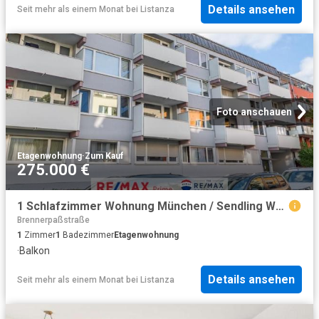
Details ansehen
Seit mehr als einem Monat
bei
Listanza
Foto anschauen
Etagenwohnung
·
Zum Kauf
275.000 €
1 Schlafzimmer Wohnung München / Sendling Westpark Deutschland 95691527
Brennerpaßstraße
1
Zimmer
1
Badezimmer
Etagenwohnung
·
Balkon
Details ansehen
Seit mehr als einem Monat
bei
Listanza