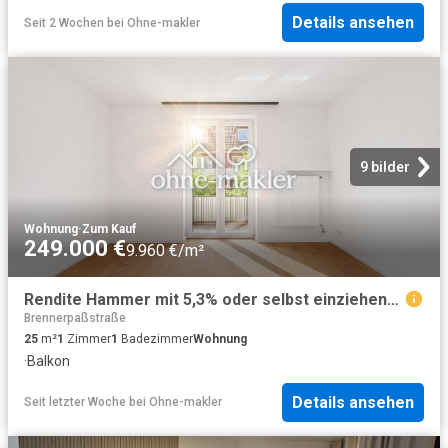
Details ansehen
Seit 2 Wochen
bei
Ohne-makler
9 bilder
Wohnung
·
Zum Kauf
249.000 €
9.960 €/m²
Rendite Hammer mit 5,3% oder selbst einziehen? Jetzt Anfragen!
Brennerpaßstraße
25
m²
1
Zimmer
1
Badezimmer
Wohnung
·
Balkon
Details ansehen
Seit letzter Woche
bei
Ohne-makler