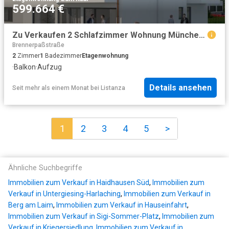
599.664 €
Zu Verkaufen 2 Schlafzimmer Wohnung München Deutschland DS89992516
Brennerpaßstraße
2
Zimmer
1
Badezimmer
Etagenwohnung
·
Balkon
·
Aufzug
Details ansehen
Seit mehr als einem Monat
bei
Listanza
1
2
3
4
5
>
Ähnliche Suchbegriffe
Immobilien zum Verkauf in Haidhausen Süd
,
Immobilien zum
Verkauf in Untergiesing-Harlaching
,
Immobilien zum Verkauf in
Berg am Laim
,
Immobilien zum Verkauf in Hauseinfahrt
,
Immobilien zum Verkauf in Sigi-Sommer-Platz
,
Immobilien zum
Verkauf in Kriegersiedlung
,
Immobilien zum Verkauf in