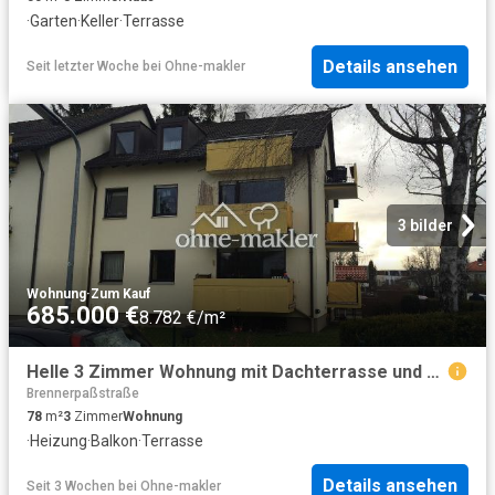
·
Garten
·
Keller
·
Terrasse
Details ansehen
Seit letzter Woche
bei
Ohne-makler
3 bilder
Wohnung
·
Zum Kauf
685.000 €
8.782 €/m²
Helle 3 Zimmer Wohnung mit Dachterrasse und Bergblick in München Fasangarten – demnächst bezugsfrei
Brennerpaßstraße
78
m²
3
Zimmer
Wohnung
·
Heizung
·
Balkon
·
Terrasse
Details ansehen
Seit 3 Wochen
bei
Ohne-makler