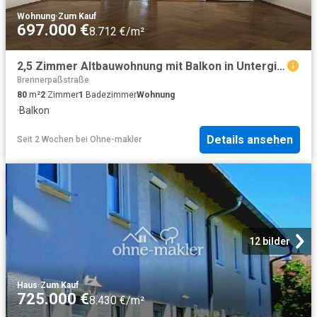
Wohnung
·
Zum Kauf
697.000 €
8.712 €/m²
2,5 Zimmer Altbauwohnung mit Balkon in Untergiesing, Denkmalschutz
Brennerpaßstraße
80
m²
2
Zimmer
1
Badezimmer
Wohnung
·
Balkon
Details ansehen
Seit 2 Wochen
bei
Ohne-makler
12 bilder
Haus
·
Zum Kauf
725.000 €
8.430 €/m²