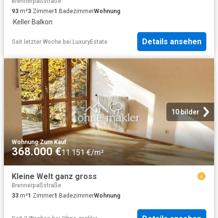
Brennerpaßstraße
93
m²
3
Zimmer
1
Badezimmer
Wohnung
·
Keller
·
Balkon
Details ansehen
Seit letzter Woche
bei
LuxuryEstate
10 bilder
Wohnung
·
Zum Kauf
368.000 €
11.151 €/m²
Kleine Welt ganz gross
Brennerpaßstraße
33
m²
1
Zimmer
1
Badezimmer
Wohnung