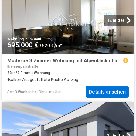
12 bilder
Wohnung
·
Zum Kauf
695.000 €
9.520 €/m²
Moderne 3 Zimmer Wohnung mit Alpenblick ohne Provision
Brennerpaßstraße
73
m²
3
Zimmer
Wohnung
·
Balkon
·
Ausgestattete Küche
·
Aufzug
Details ansehen
Seit 3 Wochen
bei
Ohne-makler
12 bilder