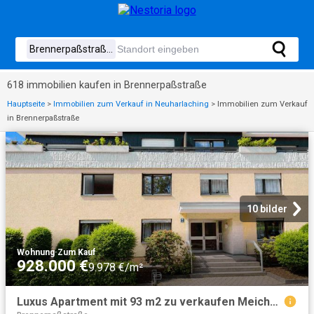
618 immobilien kaufen in Brennerpaßstraße
Hauptseite
>
Immobilien zum Verkauf in Neuharlaching
>
Immobilien zum Verkauf
in Brennerpaßstraße
10 bilder
Wohnung
·
Zum Kauf
928.000 €
9.978 €/m²
Luxus Apartment mit 93 m2 zu verkaufen Meichelbeckstraße, 18, München, Upper Bavaria, Bayern