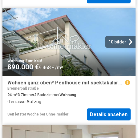
10 bilder
Wohnung
·
Zum Kauf
890.000 €
9.468 €/m²
Wohnen ganz oben* Penthouse mit spektakulärer Dachterrasse
Brennerpaßstraße
94
m²
3
Zimmer
2
Badezimmer
Wohnung
·
Terrasse
·
Aufzug
Details ansehen
Seit letzter Woche
bei
Ohne-makler