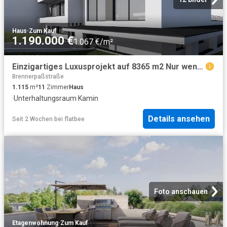
Haus
·
Zum Kauf
1.190.000 €
1.067 €/m²
Einzigartiges Luxusprojekt auf 8365 m2 Nur wenige Minuten von der österreichischen Grenze entfernt mit traumhaften Panoramablick in UNGARN
Brennerpaßstraße
1.115
m²
11
Zimmer
Haus
·
Unterhaltungsraum
·
Kamin
Details ansehen
Seit 2 Wochen
bei
flatbee
Foto anschauen
Etagenwohnung
·
Zum Kauf