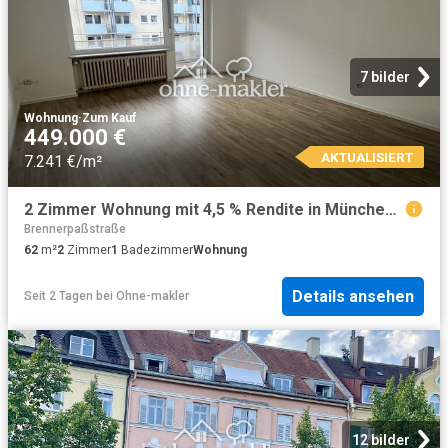
7 bilder
Wohnung
·
Zum Kauf
449.000 €
AKTUALISIERT
7.241 €/m²
2 Zimmer Wohnung mit 4,5 % Rendite in München Giesing
Brennerpaßstraße
62
m²
2
Zimmer
1
Badezimmer
Wohnung
Details ansehen
Seit 2 Tagen
bei
Ohne-makler
12 bilder