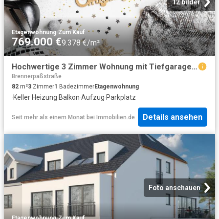
12 bilder
Etagenwohnung
·
Zum Kauf
769.000 €
9.378 €/m²
Hochwertige 3 Zimmer Wohnung mit Tiefgaragenstellplatz in zentraler Lage von München Obergiesing
Brennerpaßstraße
82
m²
3
Zimmer
1
Badezimmer
Etagenwohnung
·
Keller
·
Heizung
·
Balkon
·
Aufzug
·
Parkplatz
Details ansehen
Seit mehr als einem Monat
bei
Immobilien.de
Foto anschauen
Etagenwohnung
·
Zum Kauf