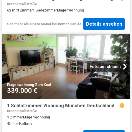
Brennerpaßstraße
62
m²
3
Zimmer
1
Badezimmer
Etagenwohnung
Details ansehen
Seit mehr als einem Monat
bei
Immobilien.de
Foto anschauen
Etagenwohnung
·
Zum Kauf
339.000 €
1 Schlafzimmer Wohnung München Deutschland 103657911
Brennerpaßstraße
1
Zimmer
Etagenwohnung
·
Keller
·
Balkon