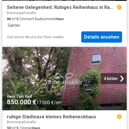
Seltene Gelegenheit: Ruhiges Reihenhaus in Ramersdorf. Provisionsfrei, grün & top angebunden
Brennerpaßstraße
86
m²
3
Zimmer
1
Badezimmer
Haus
·
Garten
Details ansehen
Seit letzter Woche
bei
Ohne-makler
4 bilder
Haus
·
Zum Kauf
850.000 €
17.000 €/m²
ruhige Stadtoase kleines Reiheneckhaus
Brennerpaßstraße
50
m²
3
Zimmer
Haus