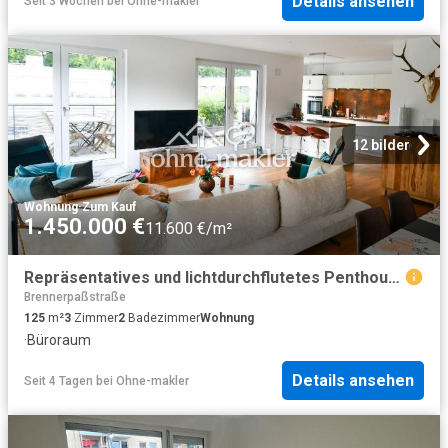
Details ansehen
Seit 3 Wochen
bei
Ohne-makler
12 bilder
Wohnung
·
Zum Kauf
1.450.000 €
11.600 €/m²
Repräsentatives und lichtdurchflutetes Penthouse in der Menterschwaige
Brennerpaßstraße
125
m²
3
Zimmer
2
Badezimmer
Wohnung
·
Büroraum
Details ansehen
Seit 4 Tagen
bei
Ohne-makler