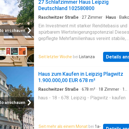
27 Schlafzimmer Haus Leipzig
Deutschland 102580800
Raschwitzer Straße
·
27
Zimmer
·
Haus
·
Balk
Ein Investment mit starker Renditebasis und
to anschauen
spürbarem Wertsteigerungspotenzial Diese
gepflegte Mehrfamilienhaus vereint stabile,
langfristige Mieteinnahmen mit hervorragen
Entwicklungsmöglichkeiten – insbesondere 
Details a
Seit letzter Woche
bei
Listanza
die Neuvermietung der aktuell eigentümerge
Wohnung im 3. Obergeschoss. Das Objekt u
vier vollständig vermietete Wohneinheiten s
Haus zum Kaufen in Leipzig Plagwitz
zwei etablierte Gewerbeeinheiten und erzielt
1.900.000,00 EUR 678 m²
jährliche Ist-Mieteinnahmen von 54.142,80 €.
Attraktive Wohn- und Gewerbestruktur Die
Raschwitzer Straße
·
678
m²
·
18
Zimmer
·
1
Badezimmer
·
Haus
Wohneinheiten im 1. bis 2. Obergeschoss sin
haus - 18 - 678: Leipzig - Plagwitz - kaufen
Balkonen ausgestattet und sorgen für eine
to anschauen
nachhaltige Vermietbarkeit. Auch die von den
Eigentümern bewohnte Einheit im 3. Oberge
sowie die Gewerbeeinheit im Erdgeschoss l
Seit mehr als einem Monat
bei
1a-
verfügen über Balkone – ein seltener Vorteil 
Details a