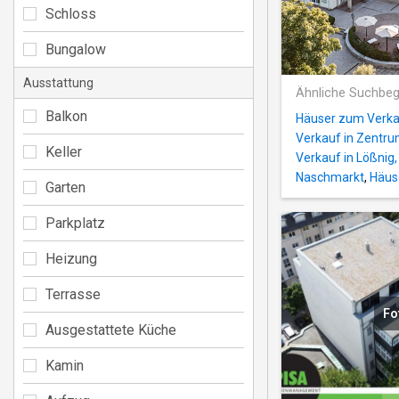
Schloss
Bungalow
Ausstattung
Ähnliche Suchbeg
Balkon
Häuser zum Verkau
Verkauf in Zentr
Keller
Verkauf in Lößnig,
Naschmarkt
,
Häuse
Garten
Parkplatz
Heizung
Terrasse
Fo
Ausgestattete Küche
Kamin