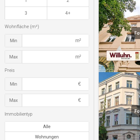
1
2
3
4+
Wohnfläche (m²)
Fo
Min
Max
Preis
Min
Max
Fo
Immobilientyp
Alle
Wohnungen