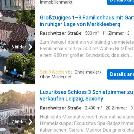
Immobilienmarkt
Gewerbemieter. Zusätzlich bietet eine ca. 36
große Einheit im Seitengebäude, bisher u. a. f
Großzügiges 1–3 Familienhaus mit Gar
Kurzzeitvermietungen genutzt, weitere
in ruhiger Lage von Markkleeberg
Einnahmeoptionen und Flexibilität in der Nutz
Besonderes Highlight: Großzüg
Raschwitzer Straße
·
500
m²
·
11
Zimmer
·
3
Badezimmer
·
Haus
·
Garten
Zum Verkauf steht ein vollständig vermietet
6 bilder
Familienhaus mit ca. 500 m² Wohn-/Nutzfläc
einem 980 m² großen Grundstück, das sich
hervorragend als langfristige Kapitalanlage e
Die Immobilie wird derzeit von einem global t
Seit 0 Wochen
bei
Ohne-makler
>
Details a
namhaften Hauptmieter genutzt. Die
Ohne-Makler.net
Jahresnettomiete beträgt 72.000 €, was bei
Kaufpreis von 1.200.000 € einer Rendite von 
Luxuriöses Schloss 3 Schlafzimmer zu
entspricht. Durch die Vermietung an einen
verkaufen Leipzig, Saxony
Hauptmieter entsteht nur ein minimaler
Verwaltungsaufwand – ideal für eine passive
Raschwitzer Straße
·
2.400
m²
·
20
Zimmer
·
3
Badezimmer
·
Schloss
stabile Kapitalanlage. Highlights: ca. 500 m²
Highlights Majestätisches Foyer mit handge
vermietete Gesamtfläche 980 m² Grundstück
7 bilder
Himmelskuppel Exquisites Spa-Badezimmer
Nutzung als 1–3 Wohneinheiten möglich Ver
italienischem Carrara-Marmor Designerküche