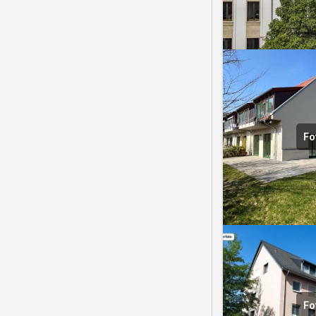
Fo
Fo