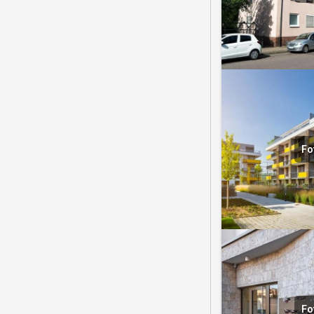
Fo
Fo